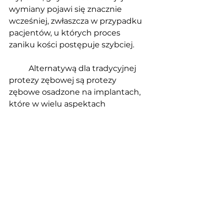
wymiany pojawi się znacznie 
wcześniej, zwłaszcza w przypadku 
pacjentów, u których proces 
zaniku kości postępuje szybciej.
	Alternatywą dla tradycyjnej 
protezy zębowej są protezy 
zębowe osadzone na implantach, 
które w wielu aspektach 
przewyższają klasyczne 
rozwiązania. Implanty, stanowiące 
sztuczne korzenie zębów, są 
wprowadzane bezpośrednio w 
kość, co zapewnia stabilizację oraz 
naturalne odczucia podczas 
gryzienia i mówienia.
	 Dzięki osadzeniu implantów, 
kość szczękowa jest stymulowana, 